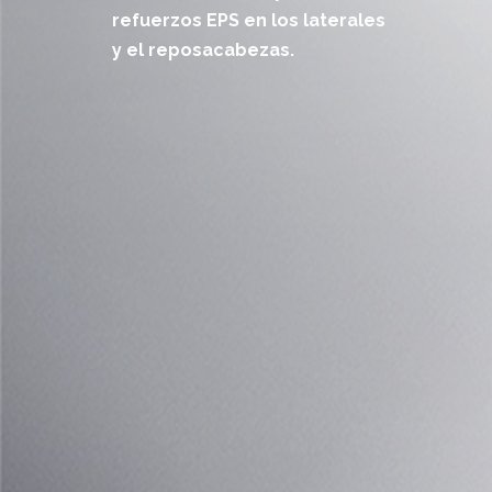
refuerzos EPS en los laterales
y el reposacabezas.